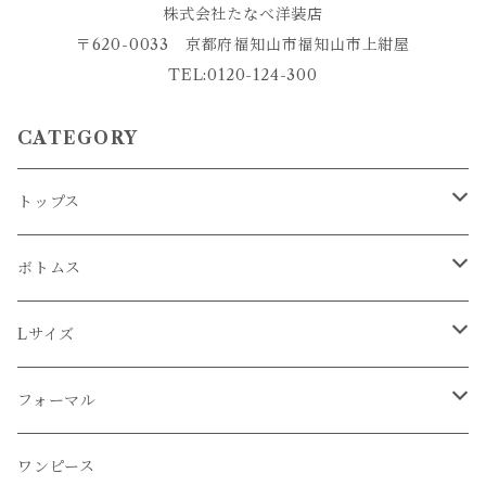
株式会社たなべ洋装店
〒620-0033 京都府福知山市福知山市上紺屋
TEL:0120-124-300
CATEGORY
トップス
コート
ボトムス
ジャケット
パンツ
Lサイズ
ブラウス
スカート
トップス
フォーマル
コート
カットソー
ボトムス
ワンピース
ワンピース